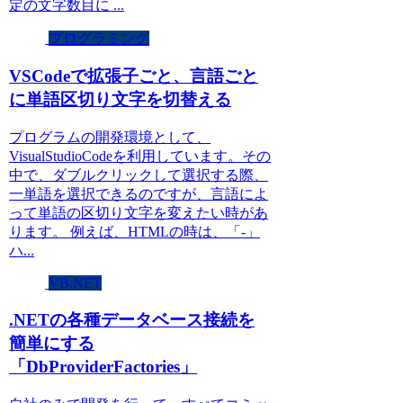
定の文字数目に ...
プログラミング
VSCodeで拡張子ごと、言語ごと
に単語区切り文字を切替える
プログラムの開発環境として、
VisualStudioCodeを利用しています。その
中で、ダブルクリックして選択する際、
一単語を選択できるのですが、言語によ
って単語の区切り文字を変えたい時があ
ります。 例えば、HTMLの時は、「-」
ハ...
VB.NET
.NETの各種データベース接続を
簡単にする
「DbProviderFactories」