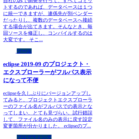
自社のみで開発を行って、すべてコミッ
トするのであれば、データベースは１つ
に統一できますが、連係先が別ベンダー
だったりし、複数のデータベースへ接続
する場合が出てきます。そんなとき、毎
回ソースを修正し、コンパイルするのは
大変です。 そこ...
ツール
eclipse 2019-09 のプロジェクト・
エクスプローラーがフルパス表示
になって不便
eclipseを久しぶりにバージョンアップし
てみると、プロジェクトエクスプローラ
ーのファイル名がフルパスでの表示とな
ってしまい、とても見づらい。試行錯誤
して、ファイル名のみの表示に戻す設定
変更箇所が分かりました。 eclipseのプ...
プログラミング