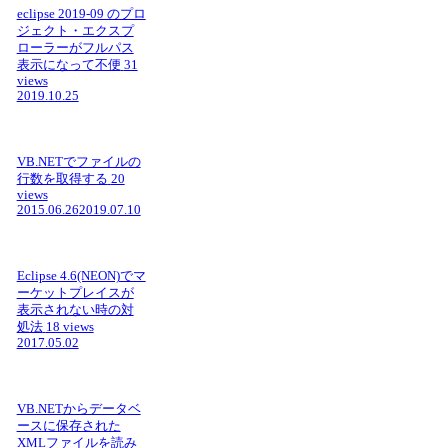
eclipse 2019-09 のプロ
ジェクト・エクスプ
ローラーがフルパス
表示になって不便
31
views
2019.10.25
VB.NETでファイルの
行数を取得する
20
views
2015.06.26
2019.07.10
Eclipse 4.6(NEON)でマ
ーケットプレイスが
表示されない時の対
処法
18 views
2017.05.02
VB.NETからデータベ
ースに保存された
XMLファイルを読み