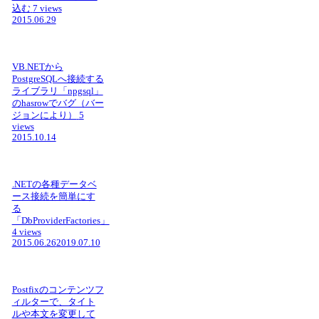
込む
7 views
2015.06.29
VB.NETから
PostgreSQLへ接続する
ライブラリ「npgsql」
のhasrowでバグ（バー
ジョンにより）
5
views
2015.10.14
.NETの各種データベ
ース接続を簡単にす
る
「DbProviderFactories」
4 views
2015.06.26
2019.07.10
Postfixのコンテンツフ
ィルターで、タイト
ルや本文を変更して