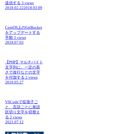
送信する
3 views
2018.02.22
2018.03.09
CentOS上のGitBucket
をアップデートする
手順
3 views
2018.07.03
【PHP】マルチバイト
文字列に、一定の長
さで改行などの文字
を付加する
2 views
2016.05.27
VSCodeで拡張子ご
と、言語ごとに単語
区切り文字を切替え
る
2 views
2021.07.12