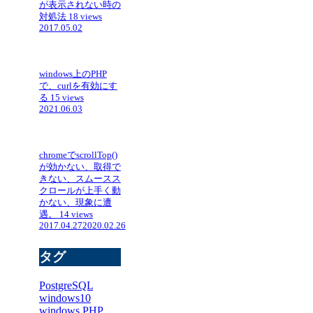
が表示されない時の
対処法
18 views
2017.05.02
windows上のPHP
で、curlを有効にす
る
15 views
2021.06.03
chromeでscrollTop()
が効かない、取得で
きない、スムースス
クロールが上手く動
かない、現象に遭
遇。
14 views
2017.04.27
2020.02.26
タグ
PostgreSQL
windows10
windows
PHP