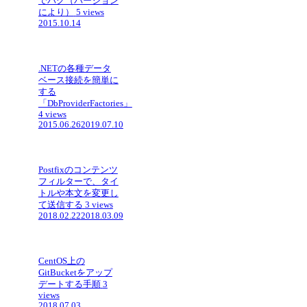
でバグ（バージョン
により）
5 views
2015.10.14
.NETの各種データ
ベース接続を簡単に
する
「DbProviderFactories」
4 views
2015.06.26
2019.07.10
Postfixのコンテンツ
フィルターで、タイ
トルや本文を変更し
て送信する
3 views
2018.02.22
2018.03.09
CentOS上の
GitBucketをアップ
デートする手順
3
views
2018.07.03