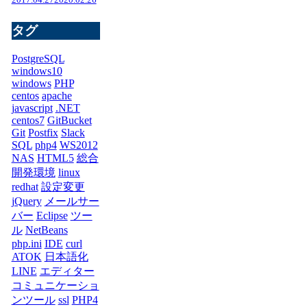
タグ
PostgreSQL
windows10
windows
PHP
centos
apache
javascript
.NET
centos7
GitBucket
Git
Postfix
Slack
SQL
php4
WS2012
NAS
HTML5
総合
開発環境
linux
redhat
設定変更
jQuery
メールサー
バー
Eclipse
ツー
ル
NetBeans
php.ini
IDE
curl
ATOK
日本語化
LINE
エディター
コミュニケーショ
ンツール
ssl
PHP4