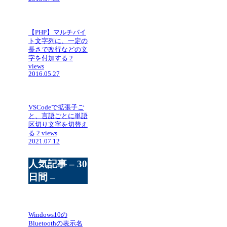
【PHP】マルチバイ
ト文字列に、一定の
長さで改行などの文
字を付加する
2
views
2016.05.27
VSCodeで拡張子ご
と、言語ごとに単語
区切り文字を切替え
る
2 views
2021.07.12
人気記事 – 30
日間 –
Windows10の
Bluetoothの表示名