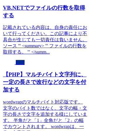
VB.NETでファイルの行数を取得
する
記載されている内容は、自身の責任にお
いて行ってください。この記事により不
具合が生じても一切責任は負いません。
ソース ''' <summary> ''' ファイルの行数を
取得する。 ''' </summ...
PHP
【PHP】マルチバイト文字列に、
一定の長さで改行などの文字を付
加する
wordwrapのマルチバイト対応版です。
文字のバイト数ではなく、文字の幅・文
字の長さで文字を追加する様にしていま
す。 半角だと「1」全角だと「2」の幅
でカウントされます。 wordwrapは、一