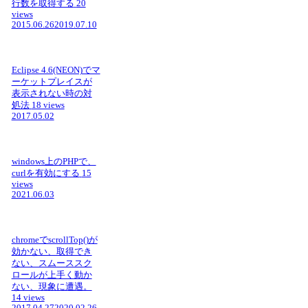
行数を取得する
20
views
2015.06.26
2019.07.10
Eclipse 4.6(NEON)でマ
ーケットプレイスが
表示されない時の対
処法
18 views
2017.05.02
windows上のPHPで、
curlを有効にする
15
views
2021.06.03
chromeでscrollTop()が
効かない、取得でき
ない、スムーススク
ロールが上手く動か
ない、現象に遭遇。
14 views
2017.04.27
2020.02.26