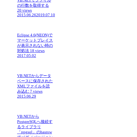
VB.NETでファイル
の行数を取得する
20 views
2015.06.26
2019.07.10
Eclipse 4.6(NEON)で
マーケットプレイス
が表示されない時の
対処法
18 views
2017.05.02
VB.NETからデータ
ベースに保存された
XMLファイルを読
み込む
7 views
2015.06.29
VB.NETから
PostgreSQLへ接続す
るライブラリ
「npgsql」のhasrow