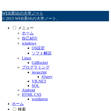
WEB系SEの大学ノート
© 2015 WEB系SEの大学ノート.
メニュー
ホーム
自己紹介
windows
OS設定
ソフト解説
Linux
GitBucket
プログラミング
javascript
jQuery
VB.NET
SQL
Android
HTML,CSS
wordpress
ホーム
検索