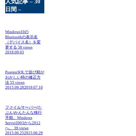
人気記事 – 30
日間 –
Windows10の
Bluetoothの表示名
（デバイス名）を変
更する
58 views
2018.09.03
PostgreSQLで並び順が
おかしい時の修正方
法
55 views
2015.09.28
2019.07.10
ファイルサーバー(た
ぶん)かんたんな移行
手順。Windows
Server2003から2012
へ。
39 views
2015.06.25
2015.06.29