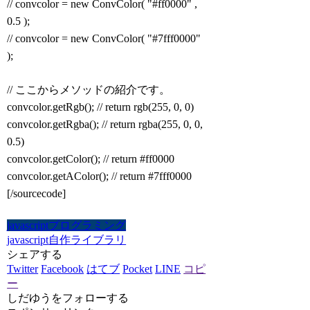
// convcolor = new ConvColor( "#ff0000" ,
0.5 );
// convcolor = new ConvColor( "#7fff0000"
);
// ここからメソッドの紹介です。
convcolor.getRgb(); // return rgb(255, 0, 0)
convcolor.getRgba(); // return rgba(255, 0, 0,
0.5)
convcolor.getColor(); // return #ff0000
convcolor.getAColor(); // return #7fff0000
[/sourcecode]
javascript
プログラミング
javascript
自作ライブラリ
シェアする
Twitter
Facebook
はてブ
Pocket
LINE
コピ
ー
しだゆうをフォローする