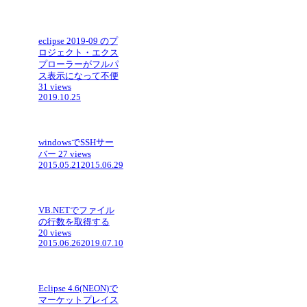
eclipse 2019-09 のプ
ロジェクト・エクス
プローラーがフルパ
ス表示になって不便
31 views
2019.10.25
windowsでSSHサー
バー
27 views
2015.05.21
2015.06.29
VB.NETでファイル
の行数を取得する
20 views
2015.06.26
2019.07.10
Eclipse 4.6(NEON)で
マーケットプレイス