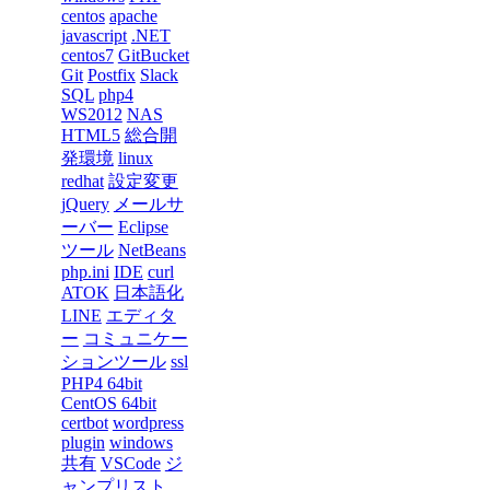
centos
apache
javascript
.NET
centos7
GitBucket
Git
Postfix
Slack
SQL
php4
WS2012
NAS
HTML5
総合開
発環境
linux
redhat
設定変更
jQuery
メールサ
ーバー
Eclipse
ツール
NetBeans
php.ini
IDE
curl
ATOK
日本語化
LINE
エディタ
ー
コミュニケー
ションツール
ssl
PHP4 64bit
CentOS 64bit
certbot
wordpress
plugin
windows
共有
VSCode
ジ
ャンプリスト