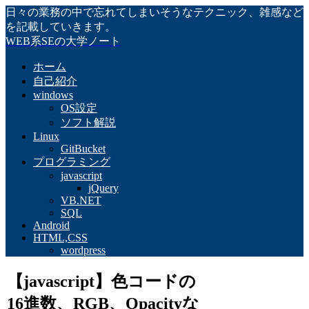
日々の業務の中で忘れてしまいそうなテクニック、雑感など
を記載していきます。
WEB系SEの大学ノート
ホーム
自己紹介
windows
OS設定
ソフト解説
Linux
GitBucket
プログラミング
javascript
jQuery
VB.NET
SQL
Android
HTML,CSS
wordpress
【javascript】色コードの
16進数、RGB、Opacityな