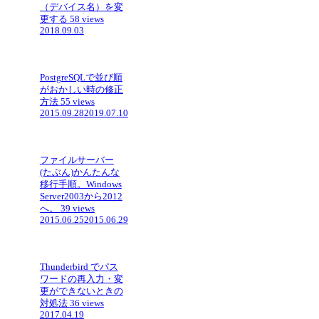
（デバイス名）を変
更する
58 views
2018.09.03
PostgreSQLで並び順
がおかしい時の修正
方法
55 views
2015.09.28
2019.07.10
ファイルサーバー
(たぶん)かんたんな
移行手順。Windows
Server2003から2012
へ。
39 views
2015.06.25
2015.06.29
Thunderbird でパス
ワードの再入力・変
更ができないときの
対処法
36 views
2017.04.19