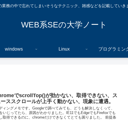
の業務の中で忘れてしまいそうなテクニック、雑感などを記載していき
WEB系SEの大学ノート
windows
Linux
プログラミン
hromeでscrollTop()が効かない、取得できない、ス
ムーススクロールが上手く動かない、現象に遭遇。
ディングメモです。Googleで調べてみても、どうも解決しなくって、
Sをいじってたら、原因がわかりました。IE11でもEdgeでもFirefoxでも
し取得できるのに、chromeだけできなくてとても困りました。 前提条