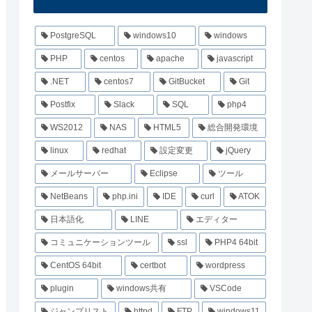
PostgreSQL
windows10
windows
PHP
centos
apache
javascript
.NET
centos7
GitBucket
Git
Postfix
Slack
SQL
php4
WS2012
NAS
HTML5
総合開発環境
linux
redhat
設定変更
jQuery
メールサーバー
Eclipse
ツール
NetBeans
php.ini
IDE
curl
ATOK
日本語化
LINE
エディター
コミュニケーションツール
ssl
PHP4 64bit
CentOS 64bit
certbot
wordpress
plugin
windows共有
VSCode
ジャンプリスト
httpd
FTP
windows11