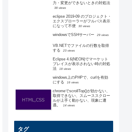
力・変更ができないときの対処法
38 views
eclipse 2019-09 のプロジェクト・
エクスプローラーがフルパス表示
になって不便
30 views
windowsでSSHサーバー
29 views
VB.NETでファイルの行数を取得
する
23 views
Eclipse 4.6(NEON)でマーケット
プレイスが表示されない時の対処
法
18 views
windows上のPHPで、curlを有効
にする
16 views
chromeでscrollTop()が効かない、
取得できない、スムーススクロー
ルが上手く動かない、現象に遭
遇。
14 views
タグ