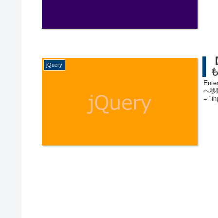
【
jQuery
En
へ移動
= "in