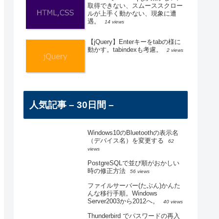
取得できない、スムーススクロー
ルが上手く動かない、現象に遭
遇。
14 views
【jQuery】Enterキーをtabの様に
動かす。tabindexも考慮。
2 views
人気記事 – 30日間 –
Windows10のBluetoothの表示名
（デバイス名）を変更する
62
views
PostgreSQLで並び順がおかしい
時の修正方法
56 views
ファイルサーバー(たぶん)かんた
んな移行手順。Windows
Server2003から2012へ。
40 views
Thunderbird でパスワードの再入