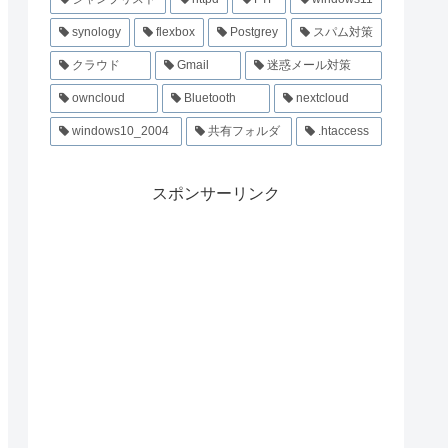
synology
flexbox
Postgrey
スパム対策
クラウド
Gmail
迷惑メール対策
owncloud
Bluetooth
nextcloud
windows10_2004
共有フォルダ
.htaccess
スポンサーリンク