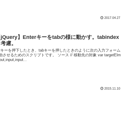
2017.04.27
jQuery】Enterキーをtabの様に動かす。tabindex
も考慮。
terキーを押下したとき、tabキーを押したときのように次の入力フォーム
させるためのスクリプトです。 ソース // 移動先の対象 var targetElm
put,input,input...
2015.11.10