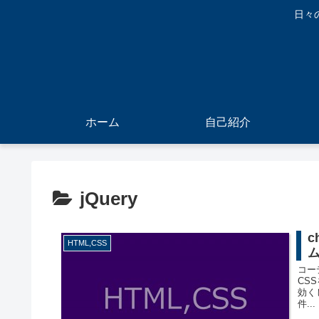
日々
ホーム
自己紹介
jQuery
c
HTML,CSS
コー
CS
効く
件...