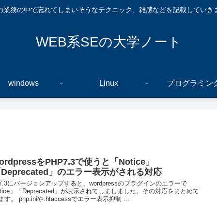
の業務の中で忘れてしまいそうなテクニック、雑感などを記載していき
WEB系SEの大学ノート
windows
Linux
プログラミン
ordpressをPHP7.3で使うと「Notice」
Deprecated」のエラー表示がされる対応
P7.3にバージョンアップすると、wordpressのプラグインのエラーで
otice」「Deprecated」が表示されてしましました。その対応をまとめて
す。 php.iniや.htaccessでエラー表示抑制 ...