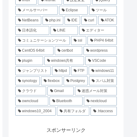
メールサーバー
Eclipse
ツール
NetBeans
php.ini
IDE
curl
ATOK
日本語化
LINE
エディター
コミュニケーションツール
ssl
PHP4 64bit
CentOS 64bit
certbot
wordpress
plugin
windows共有
VSCode
ジャンプリスト
httpd
FTP
windows11
synology
flexbox
Postgrey
スパム対策
クラウド
Gmail
迷惑メール対策
owncloud
Bluetooth
nextcloud
windows10_2004
共有フォルダ
.htaccess
スポンサーリンク