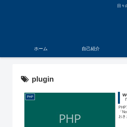
日々
ホーム
自己紹介
plugin
w
PHP
「
PH
「N
おきま