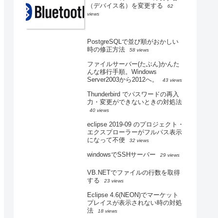
（デバイス名）を変更する
62
views
PostgreSQLで並び順がおかしい
時の修正方法
58 views
ファイルサーバー(たぶん)かんた
んな移行手順。Windows
Server2003から2012へ。
43 views
Thunderbird でパスワードの再入
力・変更ができないときの対処法
40 views
eclipse 2019-09 のプロジェクト・
エクスプローラーがフルパス表示
になって不便
32 views
windowsでSSHサーバー
29 views
VB.NETでファイルの行数を取得
する
23 views
Eclipse 4.6(NEON)でマーケット
プレイスが表示されない時の対処
法
18 views