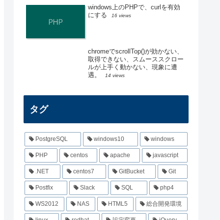
windows上のPHPで、curlを有効
にする
16 views
chromeでscrollTop()が効かない、
取得できない、スムーススクロー
ルが上手く動かない、現象に遭
遇。
14 views
タグ
PostgreSQL
windows10
windows
PHP
centos
apache
javascript
.NET
centos7
GitBucket
Git
Postfix
Slack
SQL
php4
WS2012
NAS
HTML5
総合開発環境
linux
redhat
設定変更
jQuery