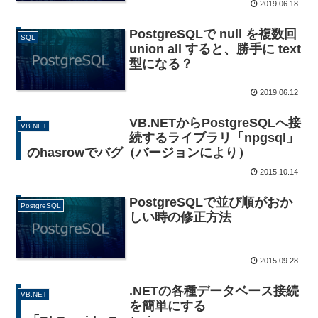
2019.06.18
PostgreSQLで null を複数回
SQL
union all すると、勝手に text
型になる？
2019.06.12
VB.NETからPostgreSQLへ接
VB.NET
続するライブラリ「npgsql」
のhasrowでバグ（バージョンにより）
2015.10.14
PostgreSQLで並び順がおか
PostgreSQL
しい時の修正方法
2015.09.28
.NETの各種データベース接続
VB.NET
を簡単にする